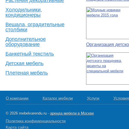
Растения декоративные
Холодильники,
кондиционеры
Вешала, оградительные
столбики
Дополнительное
оборудование
Организация детско
Банкетный текстиль
Детская мебель
Плетеная мебель
О компании
Каталог мебели
Услуги
Условия
© 2026 mebelvarendu.ru -
аренда мебели в Москве
Политика конфиденциальности
Карта сайта