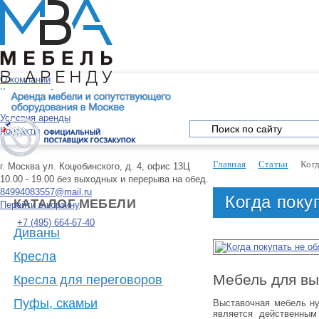
О компании
Каталог мебели
Услуги
Условия аренды
Контакты
Главная
Статьи
Когд
г. Москва
ул. Коцюбинского, д. 4, офис 13Ц
10.00 - 19.00 без выходных и перерыва на обед.
84994083557@mail.ru
Когда поку
КАТАЛОГ МЕБЕЛИ
Перейти в корзину
+7 (495) 664-67-40
Диваны
Кресла
Мебель для вы
Кресла для переговоров
Пуфы, скамьи
Выставочная мебель ну
является действенны