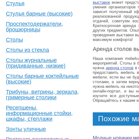
выставок
может предста
Стулья
умения организаторов 
зависит полученный эф
Стулья барные (высокие)
реализованной продук
отдачей, советуем во
Проспектодержатели,
Краткосрочная аренда 
брошюрницы
других предметов. Опыт
проведения выставки в
Столы
максимум комфорта!
Аренда столов вы
Столы из стекла
Наша компания mebelva
Столы журнальные
мероприятий. Столы в 
(придиванные, низкие)
нужна
аренда столов
в 
предоставить мебель в
Столы барные коктейльные
мебели, если вы не бу
(высокие)
столами, а затем верн
нужна мебель на некото
Трибуны, витрины, зеркала,
онлайн-портал, и вы н
изучите все доступны
гримерные столики
Обращайтесь к нашим к
Ресепшены,
информационные стойки,
Похожие м
шкафы, стеллажи
Зонты уличные
Модные новинки ме