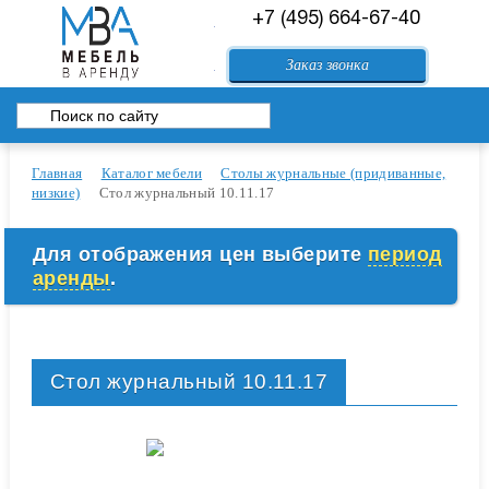
+7 (495) 664-67-40
84994083557@mail.ru
Заказ звонка
Перейти в корзину
Главная
Каталог мебели
Столы журнальные (придиванные,
низкие)
Стол журнальный 10.11.17
Для отображения цен выберите
период
аренды
.
Стол журнальный 10.11.17