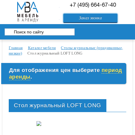
+7 (495) 664-67-40
84994083557@mail.ru
Заказ звонка
Перейти в корзину
Главная
Каталог мебели
Столы журнальные (придиванные,
низкие)
Стол журнальный LOFT LONG
Для отображения цен выберите
период
аренды
.
Стол журнальный LOFT LONG