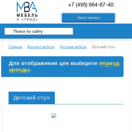
+7 (495) 664-67-40
84994083557@mail.ru
Заказ звонка
Перейти в корзину
Главная
Каталог мебели
Детская мебель
Детский стул
Для отображения цен выберите
период
аренды
.
Детский стул